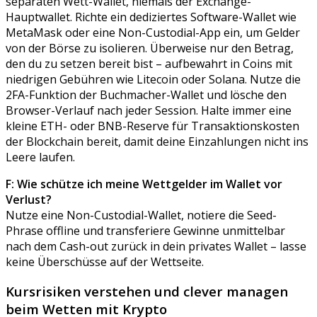
separaten Wett-Wallet, niemals der Exchange-
Hauptwallet. Richte ein dediziertes Software-Wallet wie
MetaMask oder eine Non-Custodial-App ein, um Gelder
von der Börse zu isolieren. Überweise nur den Betrag,
den du zu setzen bereit bist – aufbewahrt in Coins mit
niedrigen Gebühren wie Litecoin oder Solana. Nutze die
2FA-Funktion der Buchmacher-Wallet und lösche den
Browser-Verlauf nach jeder Session. Halte immer eine
kleine ETH- oder BNB-Reserve für Transaktionskosten
der Blockchain bereit, damit deine Einzahlungen nicht ins
Leere laufen.
F: Wie schütze ich meine Wettgelder im Wallet vor
Verlust?
Nutze eine Non-Custodial-Wallet, notiere die Seed-
Phrase offline und transferiere Gewinne unmittelbar
nach dem Cash-out zurück in dein privates Wallet – lasse
keine Überschüsse auf der Wettseite.
Kursrisiken verstehen und clever managen
beim Wetten mit Krypto