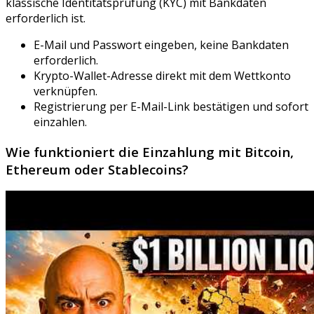
klassische Identitätsprüfung (KYC) mit Bankdaten
erforderlich ist.
E-Mail und Passwort eingeben, keine Bankdaten
erforderlich.
Krypto-Wallet-Adresse direkt mit dem Wettkonto
verknüpfen.
Registrierung per E-Mail-Link bestätigen und sofort
einzahlen.
Wie funktioniert die Einzahlung mit Bitcoin,
Ethereum oder Stablecoins?