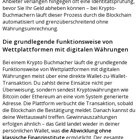
Anbieter verlangen hingegen oft eine Identitätsprüfung,
bevor Sie Ihr Geld abheben können – bei Krypto-
Buchmachern läuft dieser Prozess durch die Blockchain
automatisiert und grenzüberschreitend ohne
Währungsumrechnung.
Die grundlegende Funktionsweise von
Wettplattformen mit digitalen Währungen
Bei einem Krypto Buchmacher läuft die grundlegende
Funktionsweise von Wettplattformen mit digitalen
Währungen meist über eine direkte Wallet-zu-Wallet-
Transaktion. Du zahlst deine Einsätze nicht per
Überweisung, sondern sendest Kryptowährungen wie
Bitcoin oder Ethereum an eine vom System generierte
Adresse. Die Plattform verbucht die Transaktion, sobald
die Blockchain die Bestätigung meldet. Danach kannst du
deine Wettauswahl treffen. Gewinnauszahlungen
erfolgen ähnlich – das Geld landet wieder in deiner
persönlichen Wallet, was
die Abwicklung ohne
klassische Finanzinstitute
ermöglicht. Der gesamte