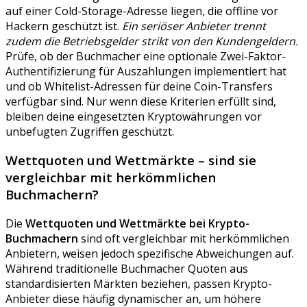
auf einer Cold-Storage-Adresse liegen, die offline vor
Hackern geschützt ist.
Ein seriöser Anbieter trennt
zudem die Betriebsgelder strikt von den Kundengeldern.
Prüfe, ob der Buchmacher eine optionale Zwei-Faktor-
Authentifizierung für Auszahlungen implementiert hat
und ob Whitelist-Adressen für deine Coin-Transfers
verfügbar sind. Nur wenn diese Kriterien erfüllt sind,
bleiben deine eingesetzten Kryptowährungen vor
unbefugten Zugriffen geschützt.
Wettquoten und Wettmärkte – sind sie
vergleichbar mit herkömmlichen
Buchmachern?
Die
Wettquoten und Wettmärkte bei Krypto-
Buchmachern
sind oft vergleichbar mit herkömmlichen
Anbietern, weisen jedoch spezifische Abweichungen auf.
Während traditionelle Buchmacher Quoten aus
standardisierten Märkten beziehen, passen Krypto-
Anbieter diese häufig dynamischer an, um höhere