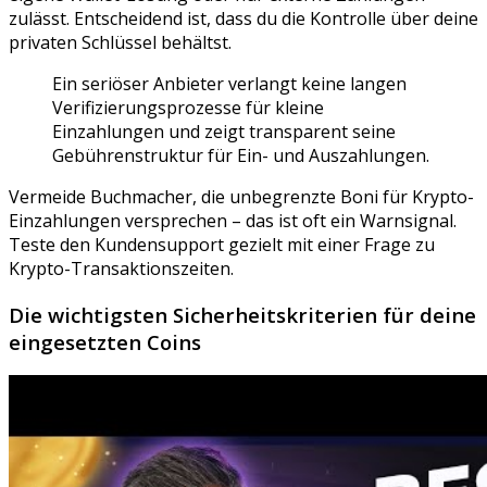
zulässt. Entscheidend ist, dass du die Kontrolle über deine
privaten Schlüssel behältst.
Ein seriöser Anbieter verlangt keine langen
Verifizierungsprozesse für kleine
Einzahlungen und zeigt transparent seine
Gebührenstruktur für Ein- und Auszahlungen.
Vermeide Buchmacher, die unbegrenzte Boni für Krypto-
Einzahlungen versprechen – das ist oft ein Warnsignal.
Teste den Kundensupport gezielt mit einer Frage zu
Krypto-Transaktionszeiten.
Die wichtigsten Sicherheitskriterien für deine
eingesetzten Coins