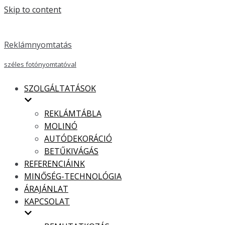
Skip to content
Reklámnyomtatás
széles fotónyomtatóval
SZOLGÁLTATÁSOK
REKLÁMTÁBLA
MOLINÓ
AUTÓDEKORÁCIÓ
BETŰKIVÁGÁS
REFERENCIÁINK
MINŐSÉG-TECHNOLÓGIA
ÁRAJÁNLAT
KAPCSOLAT