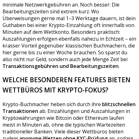
minimale Netzwerkgebühren an. Noch besser: Die
Bearbeitungszeiten sind extrem kurz. Wo
Überweisungen gerne mal 1–3 Werktage dauern, ist dein
Guthaben bei einer Krypto-Einzahlung oft innerhalb von
Minuten auf dem Wettkonto. Besonders praktisch:
Auszahlungen erfolgen ebenfalls nahezu in Echtzeit – ein
krasser Vorteil gegenüber klassischen Buchmachern, die
hier gerne bis zu einer Woche brauchen. So sparst du
also nicht nur Geld, sondern auch jede Menge Zeit bei
Transaktionsgebühren und Bearbeitungszeiten
.
WELCHE BESONDEREN FEATURES BIETEN
WETTBÜROS MIT KRYPTO-FOKUS?
Krypto-Buchmacher heben sich durch ihre
blitzschnellen
Transaktionen
ab. Einzahlungen und Auszahlungen in
Kryptowährungen wie Bitcoin oder Ethereum laufen
meist in Minuten ab, ohne die typischen Wartezeiten
traditioneller Banken. Viele dieser Wettbüros bieten
zudem
anonyme Wetten ohne KYC-Prüfung
an, sodass