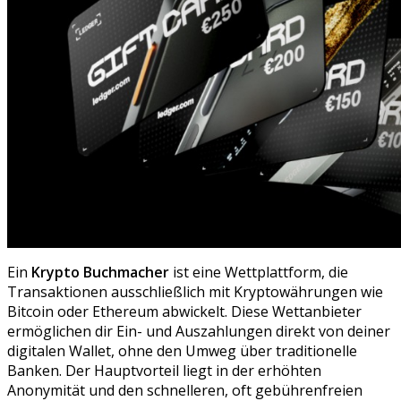
Ein
Krypto Buchmacher
ist eine Wettplattform, die
Transaktionen ausschließlich mit Kryptowährungen wie
Bitcoin oder Ethereum abwickelt. Diese Wettanbieter
ermöglichen dir Ein- und Auszahlungen direkt von deiner
digitalen Wallet, ohne den Umweg über traditionelle
Banken. Der Hauptvorteil liegt in der erhöhten
Anonymität und den schnelleren, oft gebührenfreien