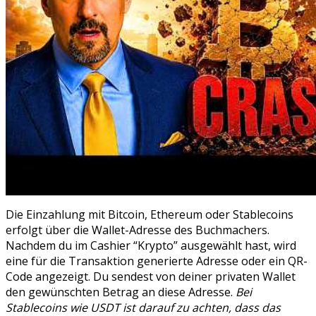
Die Einzahlung mit Bitcoin, Ethereum oder Stablecoins
erfolgt über die Wallet-Adresse des Buchmachers.
Nachdem du im Cashier “Krypto” ausgewählt hast, wird
eine für die Transaktion generierte Adresse oder ein QR-
Code angezeigt. Du sendest von deiner privaten Wallet
den gewünschten Betrag an diese Adresse.
Bei
Stablecoins wie USDT ist darauf zu achten, dass das